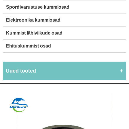
Spordivarustuse kummiosad
Elektroonika kummiosad
Kummist läbiviikude osad
Ehituskummist osad
Uued tooted