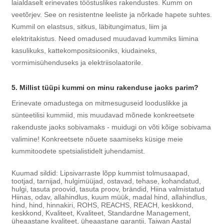
laialdaselt erinevates tööstuslikes rakendustes. Kumm on
veetõrjev. See on resistentne leeliste ja nõrkade hapete suhtes.
Kummil on elastsus, sitkus, läbitungimatus, liim ja
elektritakistus. Need omadused muudavad kummiks liimina
kasulikuks, kattekompositsiooniks, kiudaineks,
vormimisühenduseks ja elektriisolaatorile.
5. Millist tüüpi kummi on minu rakenduse jaoks parim?
Erinevate omadustega on mitmesuguseid looduslikke ja
sünteetilisi kummiid, mis muudavad mõnede konkreetsete
rakenduste jaoks sobivamaks - muidugi on võti kõige sobivama
valimine! Konkreetsete nõuete saamiseks küsige meie
kummitoodete spetsialistidelt juhendamist.
Kuumad sildid: Lipsivarraste lõpp kummist tolmusaapad,
tootjad, tarnijad, hulgimüüjad, ostavad, tehase, kohandatud,
hulgi, tasuta proovid, tasuta proov, brändid, Hiina valmistatud
Hiinas, odav, allahindlus, kuum müük, madal hind, allahindlus,
hind, hind, hinnakiri, ROHS, REACHS, REACH, keskkond,
keskkond, Kvaliteet, Kvaliteet, Standardne Management,
üheaastane kvaliteet, üheaastane garantii, Taiwan Aastal