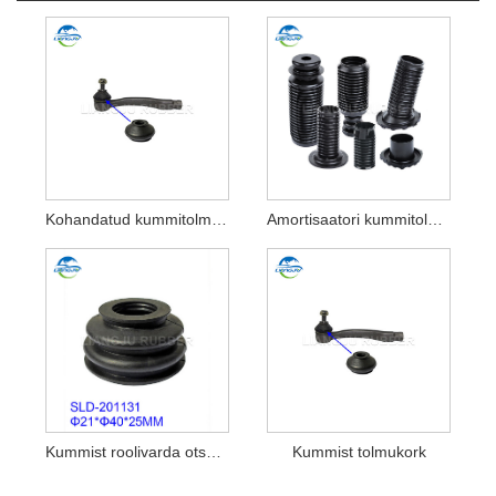
Kohandatud kummitolmukatted
Amortisaatori kummitolmu kate
Kummist roolivarda otsa kuulliigendi tolmusaapad
Kummist tolmukork