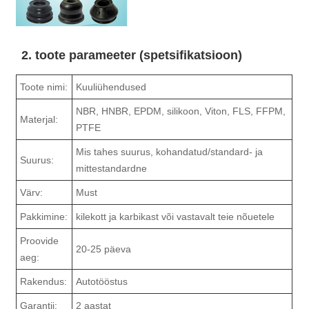
2. toote parameeter (spetsifikatsioon)
Toote nimi:
Kuuliühendused
NBR, HNBR, EPDM, silikoon, Viton, FLS, FFPM,
Materjal:
PTFE
Mis tahes suurus, kohandatud/standard- ja
Suurus:
mittestandardne
Värv:
Must
Pakkimine:
kilekott ja karbikast või vastavalt teie nõuetele
Proovide
20-25 päeva
aeg:
Rakendus:
Autotööstus
Garantii:
2 aastat