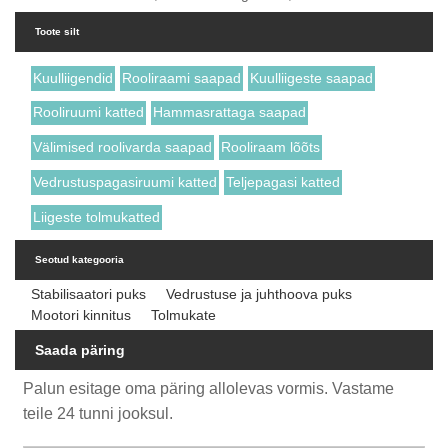
Toote silt
Kuulliigendid
Rooliraami saapad
Kuulliigeste saapad
Rooliruumi katted
Hammasrattaga saapad
Välimised roolivarda saapad
Rooliraam lõõts
Vedrustuspagasiruumi katted
Teljepagasi katted
Liigeste tolmukatted
Seotud kategooria
Stabilisaatori puks
Vedrustuse ja juhthoova puks
Mootori kinnitus
Tolmukate
Saada päring
Palun esitage oma päring allolevas vormis. Vastame
teile 24 tunni jooksul.