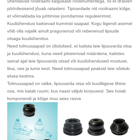
ühendavad rooliraami käigukasti rooliinumbritega, nii et draiveri
pöördesisend jõuab ratasteni. Tipivardade niit rooliraami külge,
et võimaldada ka juhtimise joondamise reguleerimist.
Kuuliühendusi kaitsevad kummist saapad. Kogu liigendi asemel
võib olla vajalik ainult pragunenud või rebenenud lipsude
otsaga kuuliühendus.
Need tolmusaapad on üliolulised, et kaitsta teie lipsuvarda otsa
ja kuuliühendusi, kuna need pitseerivad määrdena, kaitstes
samal ajal teie lipsuvarda otsad või kuuliühendused mustuse,
liiva, vee ja lume eest. Need tolmusaapad peaksid teie sõiduki
eluea kestma.
Tolmusaapad on väike, lipsuvarda otsa või kuuliliigese lihtne
osa, mis katab ruumi, kus naast väljub korpusest. See hoiab
komponendi ja kõige muu sees rasva