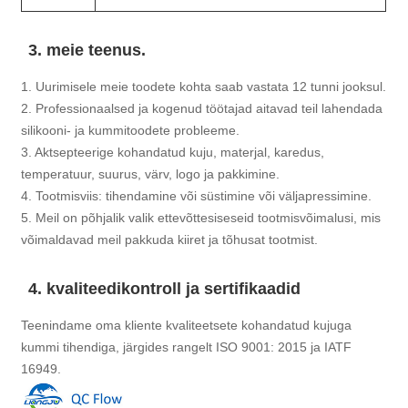
3. meie teenus.
1. Uurimisele meie toodete kohta saab vastata 12 tunni jooksul.
2. Professionaalsed ja kogenud töötajad aitavad teil lahendada
silikooni- ja kummitoodete probleeme.
3. Aktsepteerige kohandatud kuju, materjal, karedus,
temperatuur, suurus, värv, logo ja pakkimine.
4. Tootmisviis: tihendamine või süstimine või väljapressimine.
5. Meil ​​on põhjalik valik ettevõttesiseseid tootmisvõimalusi, mis
võimaldavad meil pakkuda kiiret ja tõhusat tootmist.
4. kvaliteedikontroll ja sertifikaadid
Teenindame oma kliente kvaliteetsete kohandatud kujuga
kummi tihendiga, järgides rangelt ISO 9001: 2015 ja IATF
16949.