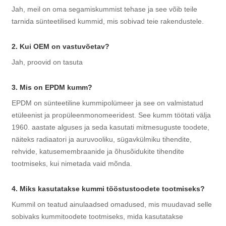
Jah, meil on oma segamiskummist tehase ja see võib teile
tarnida sünteetilised kummid, mis sobivad teie rakendustele.
2. Kui OEM on vastuvõetav?
Jah, proovid on tasuta
3. Mis on EPDM kumm?
EPDM on sünteetiline kummipolümeer ja see on valmistatud
etüleenist ja propüleenmonomeeridest. See kumm töötati välja
1960. aastate alguses ja seda kasutati mitmesuguste toodete,
näiteks radiaatori ja auruvooliku, sügavkülmiku tihendite,
rehvide, katusemembraanide ja õhusõidukite tihendite
tootmiseks, kui nimetada vaid mõnda.
4. Miks kasutatakse kummi tööstustoodete tootmiseks?
Kummil on teatud ainulaadsed omadused, mis muudavad selle
sobivaks kummitoodete tootmiseks, mida kasutatakse