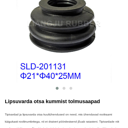
Lipsuvarda otsa kummist tolmusaapad
Tipivardad ja lipsuvarda otsa kuuliühendused on need, mis ühendavad rooliraami
käigukasti rooliinumbritega, nii et draiveri pöördesisend jõuab ratasteni. Tipivardade niit