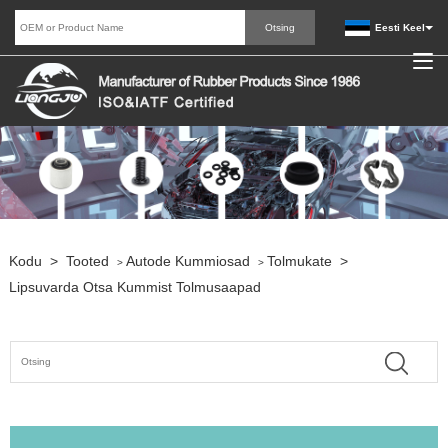
Eesti Keel
Kodu
>
Tooted
Autode Kummiosad
Tolmukate
>
>
>
Lipsuvarda Otsa Kummist Tolmusaapad