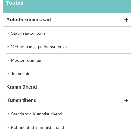
Tooted
Autode kummiosad
Stabilisaatori puks
Vedrustuse ja juhthoova puks
Mootori kinnitus
Tolmukate
Kummiühend
Kummitihend
Standardid Kummist tihend
Kohandatud kummist tihend