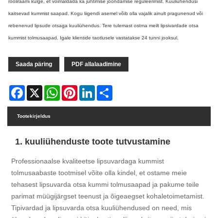
rooliraami külge, et võimaldada ka juhtimise joondamise reguleerimist. Kuuliühendusi
kaitsevad kummist saapad. Kogu liigendi asemel võib olla vajalik ainult pragunenud või
rebenenud lipsude otsaga kuuliühendus. Tere tulemast ostma meilt lipsivardade otsa
kummist tolmusaapad. Igale klientide taotlusele vastatakse 24 tunni jooksul.
Saada päring
PDF allalaadimine
Facebook
X
WhatsApp
Pinterest
LinkedIn
Share
Tootekirjeldus
1. kuuliühenduste toote tutvustamine
Professionaalse kvaliteetse lipsuvardaga kummist
tolmusaabaste tootmisel võite olla kindel, et ostame meie
tehasest lipsuvarda otsa kummi tolmusaapad ja pakume teile
parimat müügijärgset teenust ja õigeaegset kohaletoimetamist.
Tipivardad ja lipsuvarda otsa kuuliühendused on need, mis