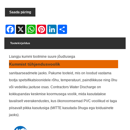
Saada päring
Facebook
X
WhatsApp
Pinterest
LinkedIn
Share
Tootekirjeldus
Liangju kummi tootmine suure jõudlusega
Kummist tühjendusvoolik
sanitaarseadmete jaoks. Pakume tooteid, mis on loodud vastama
tootja spetsifikatsioonidele rõhu, temperatuuri, paindlikkuse ning õhu
või vedeliku jaotuse osas. Contractors Water Discharge on
kokkupandav keskmise koormusega voolik, mida kasutatakse
tavaliselt veerakendustes, kus ökonoomsemad PVC-voolikud ei taga
piisavalt pikka kasutusiga (MITTE kasutada õhuga ega toiduainete
jaoks).