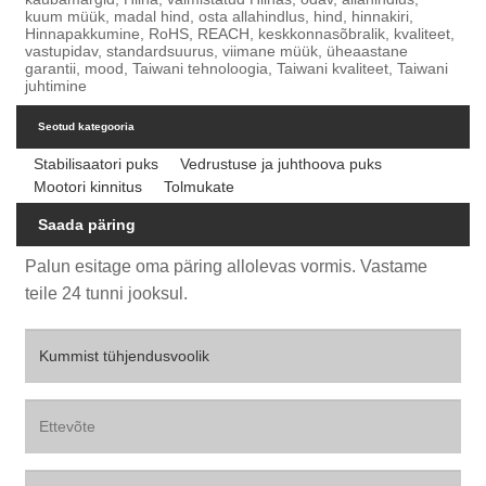
kuum müük, madal hind, osta allahindlus, hind, hinnakiri,
Hinnapakkumine, RoHS, REACH, keskkonnasõbralik, kvaliteet,
vastupidav, standardsuurus, viimane müük, üheaastane
garantii, mood, Taiwani tehnoloogia, Taiwani kvaliteet, Taiwani
juhtimine
Seotud kategooria
Stabilisaatori puks
Vedrustuse ja juhthoova puks
Mootori kinnitus
Tolmukate
Saada päring
Palun esitage oma päring allolevas vormis. Vastame
teile 24 tunni jooksul.