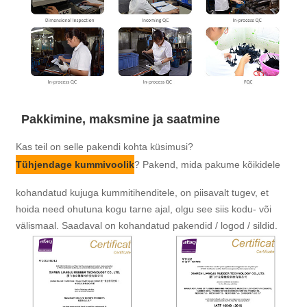
Pakkimine, maksmine ja saatmine
Kas teil on selle pakendi kohta küsimusi?
Tühjendage kummivoolik
? Pakend, mida pakume kõikidele
kohandatud kujuga kummitihenditele, on piisavalt tugev, et
hoida need ohutuna kogu tarne ajal, olgu see siis kodu- või
välismaal. Saadaval on kohandatud pakendid / logod / sildid.