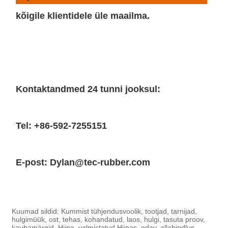
kõigile klientidele üle maailma.
Kontaktandmed 24 tunni jooksul:
Tel: +86-592-7255151
E-post: Dylan@tec-rubber.com
Kuumad sildid: Kummist tühjendusvoolik, tootjad, tarnijad,
hulgimüük, ost, tehas, kohandatud, laos, hulgi, tasuta proov,
kaubamärgid, Hiina, valmistatud Hiinas, odav, allahindlus,