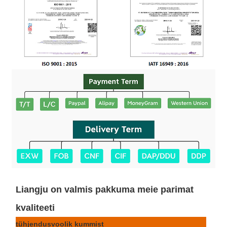
Liangju on valmis pakkuma meie parimat
kvaliteeti
tühjendusvoolik kummist