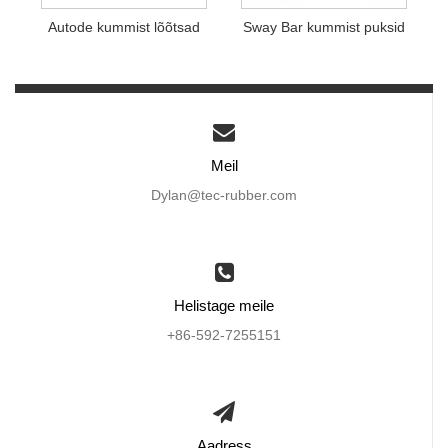
Autode kummist lõõtsad
Sway Bar kummist puksid
Meil
Dylan@tec-rubber.com
Helistage meile
+86-592-7255151
Aadress