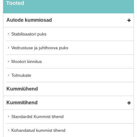
Tooted
Autode kummiosad
Stabilisaatori puks
Vedrustuse ja juhthoova puks
Mootori kinnitus
Tolmukate
Kummiühend
Kummitihend
Standardid Kummist tihend
Kohandatud kummist tihend