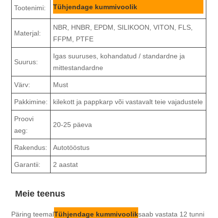
Tühjendage kummivoolik
Tootenimi:
NBR, HNBR, EPDM, SILIKOON, VITON, FLS,
Materjal:
FFPM, PTFE
Igas suuruses, kohandatud / standardne ja
Suurus:
mittestandardne
Värv:
Must
Pakkimine:
kilekott ja pappkarp või vastavalt teie vajadustele
Proovi
20-25 päeva
aeg:
Rakendus:
Autotööstus
Garantii:
2 aastat
Meie teenus
Päring teemal
Tühjendage kummivoolik
saab vastata 12 tunni