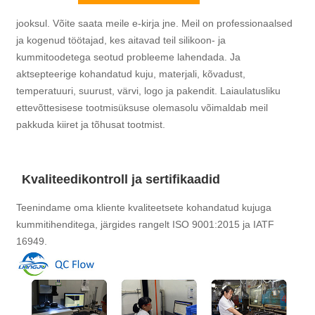
jooksul. Võite saata meile e-kirja jne. Meil ​​on professionaalsed
ja kogenud töötajad, kes aitavad teil silikoon- ja
kummitoodetega seotud probleeme lahendada. Ja
aktsepteerige kohandatud kuju, materjali, kõvadust,
temperatuuri, suurust, värvi, logo ja pakendit. Laiaulatusliku
ettevõttesisese tootmisüksuse olemasolu võimaldab meil
pakkuda kiiret ja tõhusat tootmist.
Kvaliteedikontroll ja sertifikaadid
Teenindame oma kliente kvaliteetsete kohandatud kujuga
kummitihenditega, järgides rangelt ISO 9001:2015 ja IATF
16949.