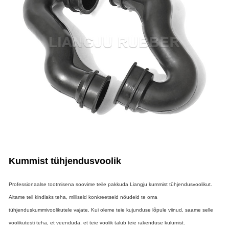
Kummist tühjendusvoolik
Professionaalse tootmisena soovime teile pakkuda Liangju kummist tühjendusvoolikut.
Aitame teil kindlaks teha, milliseid konkreetseid nõudeid te oma
tühjenduskummivoolikutele vajate. Kui oleme teie kujunduse lõpule viinud, saame selle
voolikutesti teha, et veenduda, et teie voolik talub teie rakenduse kulumist.