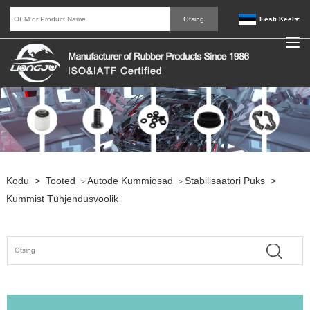
Eesti Keel
Kodu
>
Tooted
Autode Kummiosad
Stabilisaatori Puks
>
>
>
Kummist Tühjendusvoolik