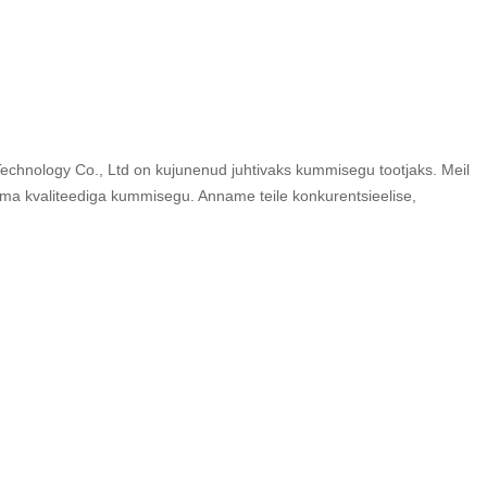
nology Co., Ltd on kujunenud juhtivaks kummisegu tootjaks. Meil
ma kvaliteediga kummisegu. Anname teile konkurentsieelise,