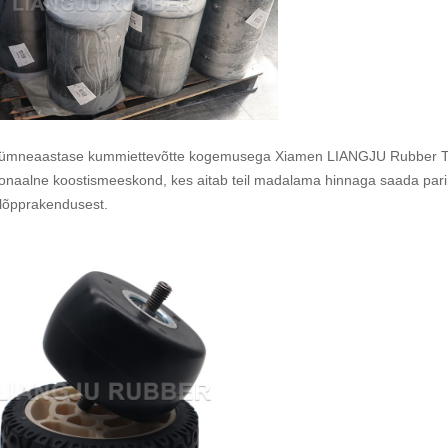
ümneaastase kummiettevõtte kogemusega Xiamen LIANGJU Rubber Tech
ionaalne koostismeeskond, kes aitab teil madalama hinnaga saada pari
lõpprakendusest.