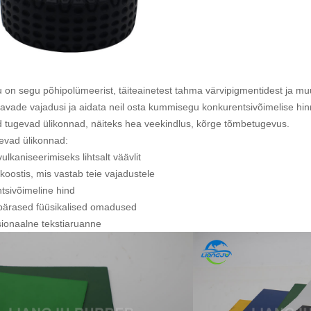
on segu põhipolümeerist, täiteainetest tahma värvipigmentidest ja muu
tavade vajadusi ja aidata neil osta kummisegu konkurentsivõimelise h
d tugevad ülikonnad, näiteks hea veekindlus, kõrge tõmbetugevus.
gevad ülikonnad:
lkaniseerimiseks lihtsalt väävlit
e koostis, mis vastab teie vajadustele
tsivõimeline hind
ärased füüsikalised omadused
ionaalne tekstiaruanne