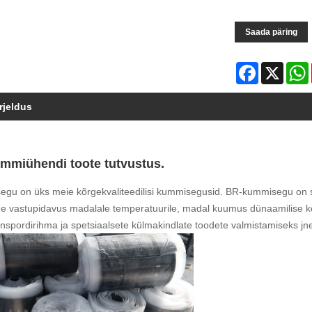
Saada päring
Facebook
X
rjeldus
ummiühendi toote tutvustus.
gu on üks meie kõrgekvaliteedilisi kummisegusid. BR-kummisegu on 
 vastupidavus madalale temperatuurile, madal kuumus dünaamilise koormu
anspordirihma ja spetsiaalsete külmakindlate toodete valmistamiseks jn