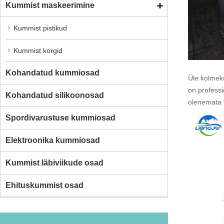
Kummist maskeerimine
Kummist pistikud
Kummist korgid
Kohandatud kummiosad
Üle kolmek
on profess
Kohandatud silikoonosad
olenemata 
Spordivarustuse kummiosad
Elektroonika kummiosad
Kummist läbiviikude osad
Ehituskummist osad