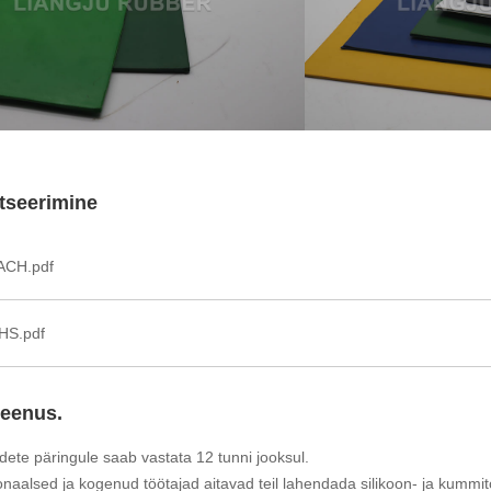
fitseerimine
ACH.pdf
HS.pdf
teenus.
dete päringule saab vastata 12 tunni jooksul.
onaalsed ja kogenud töötajad aitavad teil lahendada silikoon- ja kumm