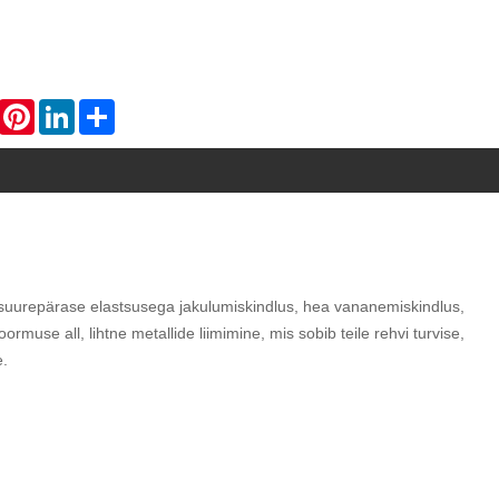
WhatsApp
Pinterest
LinkedIn
Share
suurepärase elastsusega ja
kulumiskindlus, hea vananemiskindlus,
se all, lihtne metallide liimimine, mis sobib teile rehvi turvise,
e.