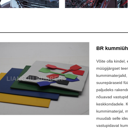
BR kummiüh
Võite olla kindel
müügijärgset teen
kummimaterjalid, 
suurepäraseid füü
paljudeks rakend
nõuavad vastupida
keskkondadele. Ko
kummimaterjal, m
muudab selle idea
vastupidavat kumm