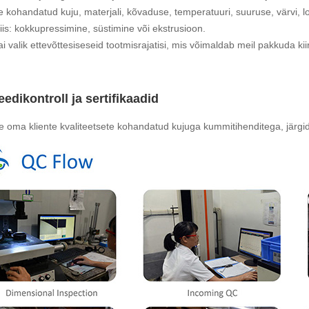
 kohandatud kuju, materjali, kõvaduse, temperatuuri, suuruse, värvi, l
iis: kokkupressimine, süstimine või ekstrusioon.
 lai valik ettevõttesiseseid tootmisrajatisi, mis võimaldab meil pakkuda kii
eedikontroll ja sertifikaadid
 oma kliente kvaliteetsete kohandatud kujuga kummitihenditega, järgi