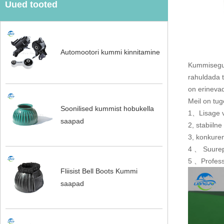
Uued tooted
Automootori kummi kinnitamine
Kummisegu 
rahuldada 
on erineva
Meil on tu
Soonilised kummist hobukella
1、Lisage vu
saapad
2, stabiiln
3, konkuren
4 、 Suurep
5 、Profess
Fliisist Bell Boots Kummi
saapad