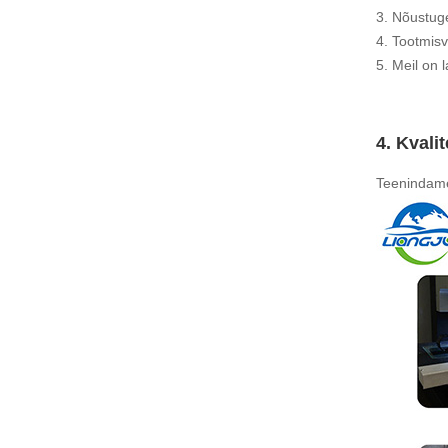
3. Nõustuge
4. Tootmisv
5. Meil ​​on
4. Kvalit
Teenindame