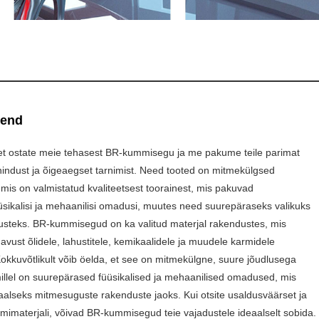
end
, et ostate meie tehasest BR-kummisegu ja me pakume teile parimat
indust ja õigeaegset tarnimist. Need tooted on mitmekülgsed
mis on valmistatud kvaliteetsest toorainest, mis pakuvad
sikalisi ja mehaanilisi omadusi, muutes need suurepäraseks valikuks
usteks. BR-kummisegud on ka valitud materjal rakendustes, mis
vust õlidele, lahustitele, kemikaalidele ja muudele karmidele
kkuvõtlikult võib öelda, et see on mitmekülgne, suure jõudlusega
illel on suurepärased füüsikalised ja mehaanilised omadused, mis
alseks mitmesuguste rakenduste jaoks. Kui otsite usaldusväärset ja
imaterjali, võivad BR-kummisegud teie vajadustele ideaalselt sobida.