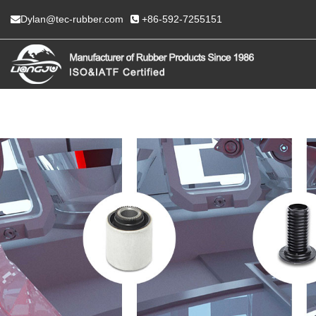
Dylan@tec-rubber.com
+86-592-7255151
KODU
MEI