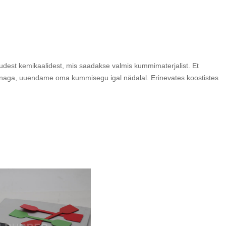
dest kemikaalidest, mis saadakse valmis kummimaterjalist. Et
innaga, uuendame oma kummisegu igal nädalal. Erinevates koostistes