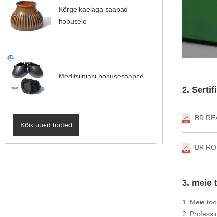
Kõrge kaelaga saapad
hobusele
Meditsiiniabi hobusesaapad
2. Serti
BR RE
Kõik uued tooted
BR RO
3. meie 
1. Meie too
2. Professi