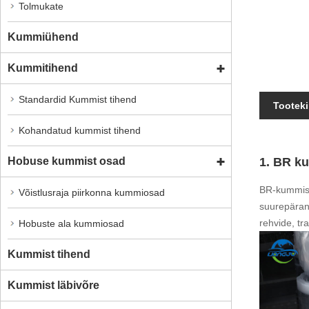
Tolmukate
Kummiühend
Kummitihend
Standardid Kummist tihend
Tooteki
Kohandatud kummist tihend
Hobuse kummist osad
1. BR k
BR-kummise
Võistlusraja piirkonna kummiosad
suurepärane
rehvide, tr
Hobuste ala kummiosad
Kummist tihend
Kummist läbivõre