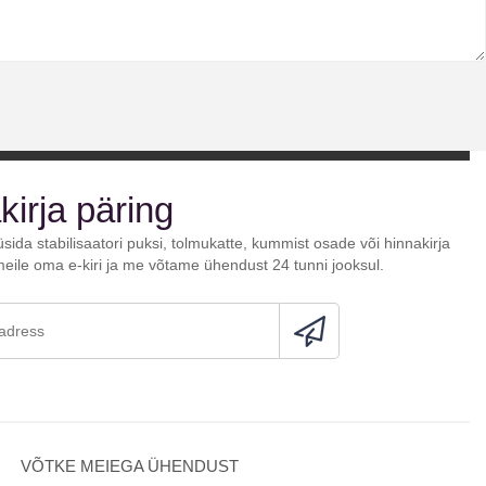
kirja päring
üsida stabilisaatori puksi, tolmukatte, kummist osade või hinnakirja
meile oma e-kiri ja me võtame ühendust 24 tunni jooksul.
VÕTKE MEIEGA ÜHENDUST