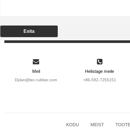
Esita
Meil
Helistage meile
Dylan@tec-rubber.com
+86-592-7255151
KODU
MEIST
TOOT