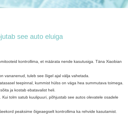
utab see auto eluiga
itooteid kontrollima, et määrata nende kasutusiga. Täna Xiaobian
on vananenud, tuleb see õigel ajal välja vahetada.
i ebatasasel teepinnal, kummist hülss on väga hea summutava toimega.
õita ja kostab ebatavalist heli.
. Kui tolm satub kuulipuuri, põhjustab see autos olevatele osadele
eekord peaksime õigeaegselt kontrollima ka rehvide kasutamist.