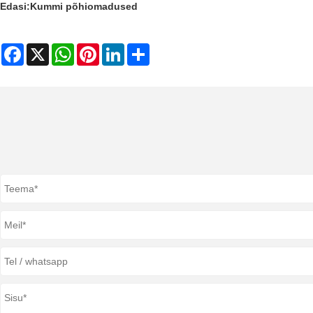
Edasi:
Kummi põhiomadused
Facebook
X
WhatsApp
Pinterest
LinkedIn
Share