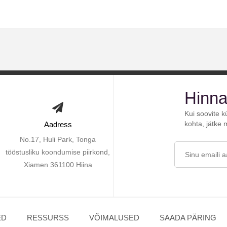
Hinna
Kui soovite k
kohta, jätke 
Aadress
No.17, Huli Park, Tonga
tööstusliku koondumise piirkond,
Xiamen 361100 Hiina
ED
RESSURSS
VÕIMALUSED
SAADA PÄRING