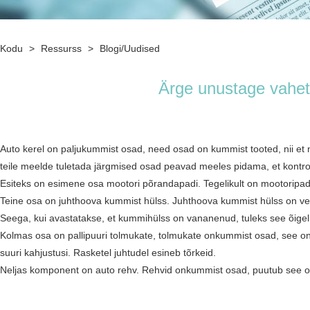
Kodu
>
Ressurss
>
Blogi/uudised
Ärge unustage vahet
Auto kerel on palju
kummist osad
, need osad on kummist tooted, nii e
teile meelde tuletada järgmised osad peavad meeles pidama, et kontro
Esiteks on esimene osa mootori põrandapadi. Tegelikult on mootoripadi s
Teine osa on juhthoova kummist hülss. Juhthoova kummist hülss on vedr
Seega, kui avastatakse, et kummihülss on vananenud, tuleks see õigel aja
Kolmas osa on pallipuuri tolmukate, tolmukate on
kummist osad
, see o
suuri kahjustusi. Rasketel juhtudel esineb tõrkeid.
Neljas komponent on auto rehv. Rehvid on
kummist osad
, puutub see 