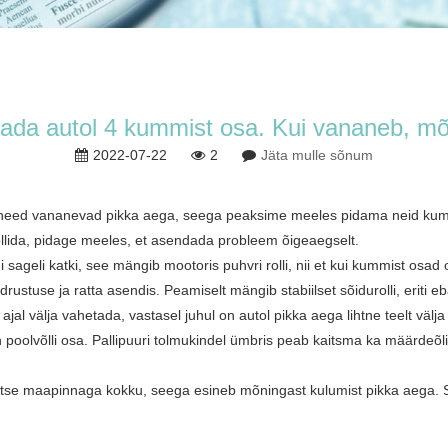
ada autol 4 kummist osa. Kui vananeb, mõj
2022-07-22
2
Jäta mulle sõnum
t need vananevad pikka aega, seega peaksime meeles pidama neid kumm
llida, pidage meeles, et asendada probleem õigeaegselt.
ageli katki, see mängib mootoris puhvri rolli, nii et kui kummist osad 
ustuse ja ratta asendis. Peamiselt mängib stabiilset sõidurolli, erit
l välja vahetada, vastasel juhul on autol pikka aega lihtne teelt välja s
n poolvõlli osa. Pallipuuri tolmukindel ümbris peab kaitsma ka määrdeõli
otse maapinnaga kokku, seega esineb mõningast kulumist pikka aega. S