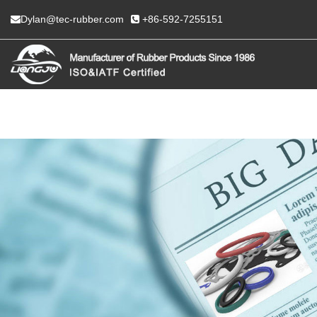
Dylan@tec-rubber.com
+86-592-7255151
KODU
MEI